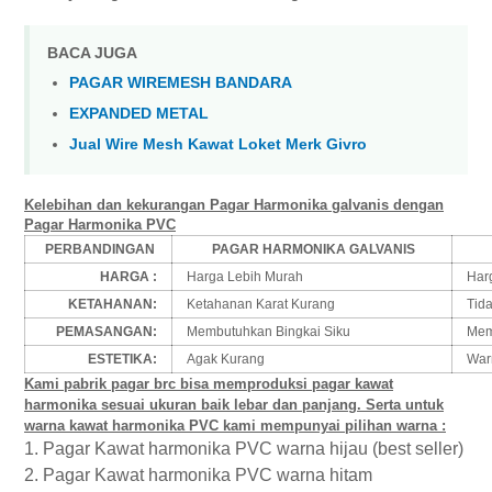
BACA JUGA
PAGAR WIREMESH BANDARA
EXPANDED METAL
Jual Wire Mesh Kawat Loket Merk Givro
Kelebihan dan kekurangan Pagar Harmonika galvanis dengan
Pagar Harmonika PVC
PERBANDINGAN
PAGAR HARMONIKA GALVANIS
HARGA :
Harga Lebih Murah
Harg
KETAHANAN:
Ketahanan Karat Kurang
Tida
PEMASANGAN:
Membutuhkan Bingkai Siku
Memb
ESTETIKA:
Agak Kurang
Warn
Kami pabrik pagar brc bisa memproduksi pagar kawat
harmonika sesuai ukuran baik lebar dan panjang. Serta untuk
warna kawat harmonika PVC kami mempunyai pilihan warna :
1.
Pagar Kawat harmonika PVC warna hijau (best seller)
2.
Pagar Kawat harmonika PVC warna hitam